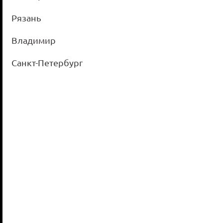
Рязань
Владимир
Профи Косметик
Санкт-Петербург
Торговая компания, с первых шагов
развития, акцент сделан на
профессионализм и компетентность,
честность и добросовестное выполнение
своих обязательств...
Подробнее