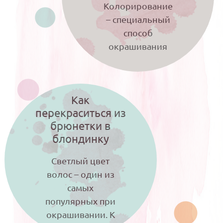
Колорирование
– специальный
способ
окрашивания
волос прядями в разные цвета.
Это один из наиболее модных в
Как
2017...
перекраситься из
брюнетки в
блондинку
Светлый цвет
волос – один из
самых
популярных при
окрашивании. К