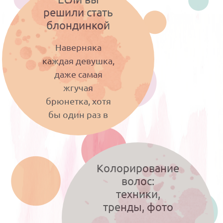
решили стать
блондинкой
Наверняка
каждая девушка,
даже самая
жгучая
брюнетка, хотя
бы один раз в
жизни хотела попробовать себя
в роли блондинки-
Колорирование
искусительницы....
волос:
техники,
тренды, фото