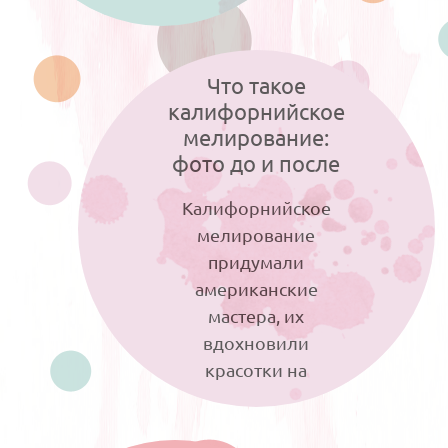
сожалению, не все так просто. В
блондинку может...
Что такое
калифорнийское
мелирование:
фото до и после
Калифорнийское
мелирование
придумали
американские
мастера, их
вдохновили
красотки на
солнечных пляжах Калифорнии....