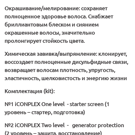
Окрашивание/мелирование:
сохраняет
полноценное здоровье волоса. Снабжает
бриллиантовым блеском и сиянием
окрашенные волосы, значительно
пролонгирует стойкость цвета.
Химическая завивка/выпрямление:
клонирует,
воссоздает полноценные дисульфидные связи,
возвращает волосам плотность, упругость,
эластичность, шелковистость и энергию жизни
Комплектация (
kit
):
№1
iCONPLEX
One
level
-
starter
screen
(1
уровень – стартер, подготовка)
№2 iCONPLEX Two level - generator protection
(2
уровень
–
защита
,
восстановление
)